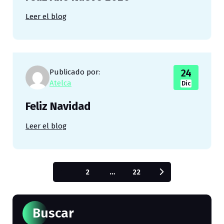
Leer el blog
24
Publicado por:
Atelca
Dic
Feliz Navidad
Leer el blog
N
1
2
…
22
a
v
Buscar