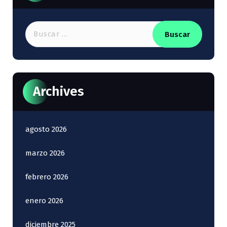
e
g
Buscar:
a
c
i
Archives
ó
n
agosto 2026
d
marzo 2026
e
febrero 2026
e
enero 2026
n
diciembre 2025