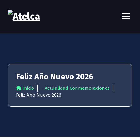
S
a
l
t
Atelca
61 años Conocimiento, movilización y lucha
a
r
a
l
c
o
n
Feliz Año Nuevo 2026
t
e
Inicio
Actualidad Conmemoraciones
n
Feliz Año Nuevo 2026
i
d
o