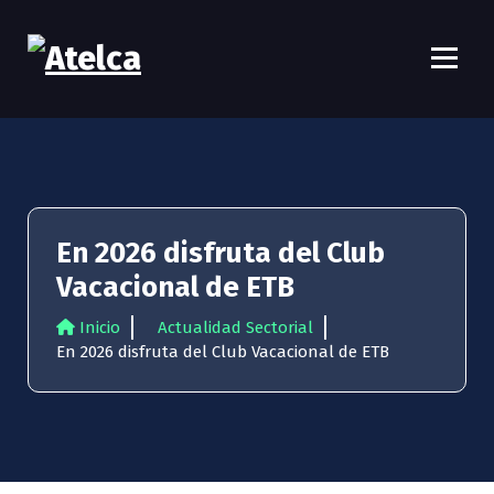
S
a
l
t
Atelca
61 años Conocimiento, movilización y lucha
a
r
a
l
c
o
En 2026 disfruta del Club
n
t
Vacacional de ETB
e
n
Inicio
Actualidad Sectorial
i
En 2026 disfruta del Club Vacacional de ETB
d
o