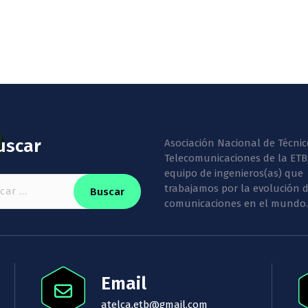
uscar
Asociación Nacional de Técnic
Telecomunicaciones de la ETB
equipo de ingenieros(as) que
:
trabajamos por la evolución d
comunicaciones en el mundo.
Email
atelca.etb@gmail.com