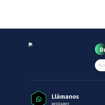
B
Buscar
Llámanos
6013340611