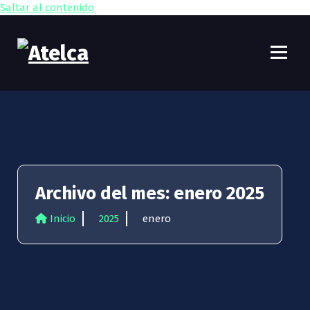
Saltar al contenido
Atelca
61 años Conocimiento, movilización y lucha
Archivo del mes: enero 2025
Inicio
2025
enero