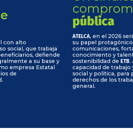
comprome
de
pública
ATELCA
, en el 2026 se
l con alto
su papel protagónico 
 social, que trabaja
comunicaciones, forta
beneficiarios, defiende
conocimiento y talen
gralmente a su base y
sostenibilidad de
ETB
.
mo empresa Estatal
capacidad de trabajo y
cios de
social y política, par
d.
derechos de los traba
general.