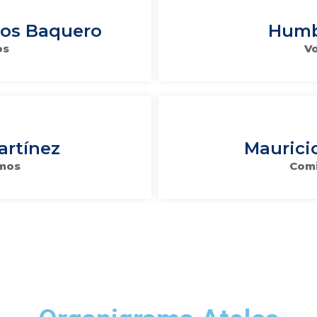
ros Baquero
Humb
os
Vo
artínez
Maurici
amos
Comi