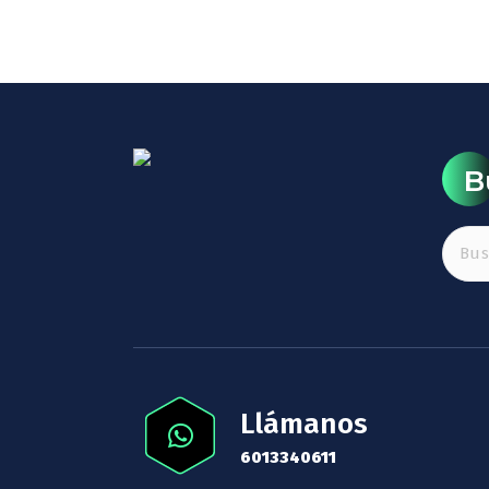
B
Llámanos
6013340611