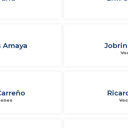
as Amaya
Jobrin
Vo
Carreño
Ricar
iones
Voc