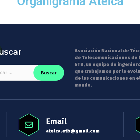
Organigrama Atelca
uscar
Asociación Nacional de Téc
de Telecomunicaciones de 
ETB, un equipo de ingenier
que trabajamos por la evol
de las comunicaciones en e
mundo.
Email
atelca.etb@gmail.com