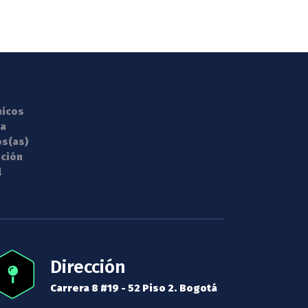
nicos
la
os(as)
ución
l
Dirección
Carrera 8 #19 - 52 Piso 2. Bogotá