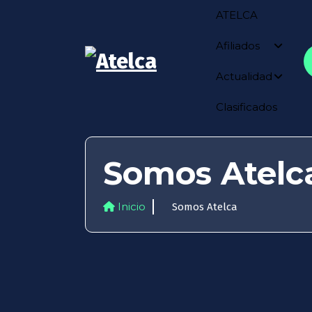
ATELCA
Afiliados
Actualidad
Atelca
61 años Conocimiento,
movilización y lucha
Clasificados
Somos Atelc
Inicio
Somos Atelca