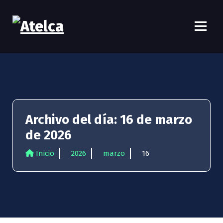
S
a
l
t
Atelca
61 años Conocimiento, movilización y lucha
a
r
a
l
c
o
n
Archivo del día: 16 de marzo
t
de 2026
e
n
Inicio
2026
marzo
16
i
d
o