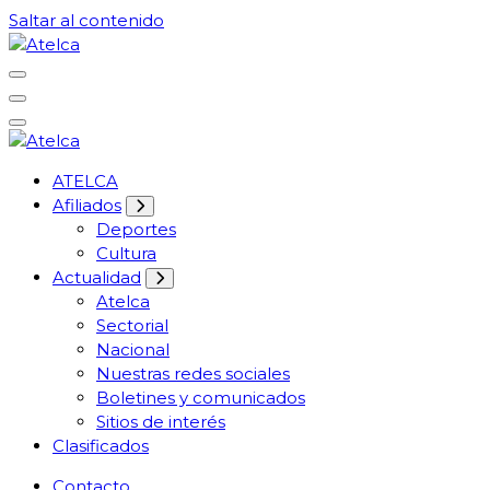
Saltar al contenido
61 años Conocimiento, movilización y lucha
Atelca
61 años Conocimiento, movilización y lucha
ATELCA
Atelca
Afiliados
Deportes
Cultura
Actualidad
Atelca
Sectorial
Nacional
Nuestras redes sociales
Boletines y comunicados
Sitios de interés
Clasificados
Contacto