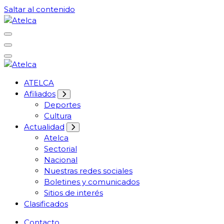
Saltar al contenido
61 años Conocimiento, movilización y lucha
Atelca
61 años Conocimiento, movilización y lucha
ATELCA
Atelca
Afiliados
Deportes
Cultura
Actualidad
Atelca
Sectorial
Nacional
Nuestras redes sociales
Boletines y comunicados
Sitios de interés
Clasificados
Contacto