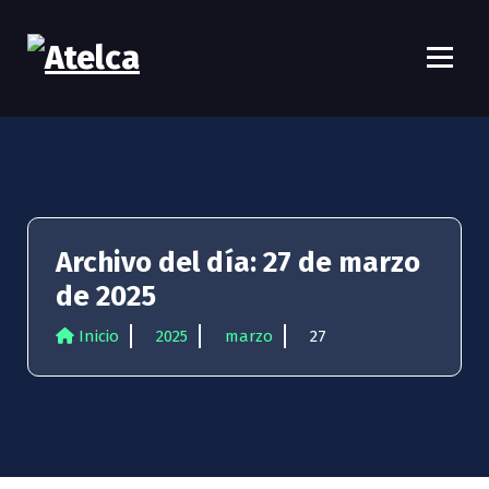
S
a
l
t
Atelca
61 años Conocimiento, movilización y lucha
a
r
a
l
c
o
n
Archivo del día: 27 de marzo
t
de 2025
e
n
Inicio
2025
marzo
27
i
d
o