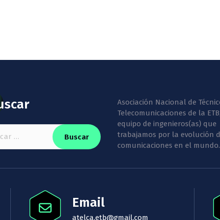
uscar
Asociación Nacional de Técnic
Telecomunicaciones de la ETB
equipo de ingenieros(as) que
:
trabajamos por la evolución d
comunicaciones en el mundo.
Email
atelca.etb@gmail.com