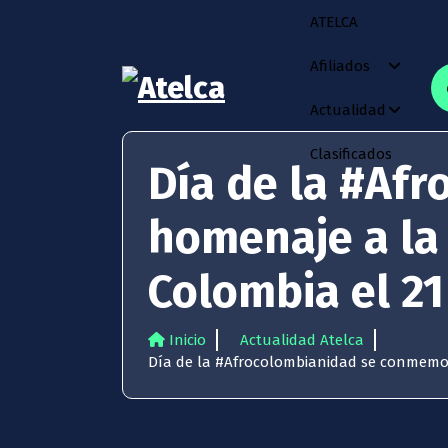
S
ATELCA
a
l
Afiliados
t
a
Actualidad
Atelca
r
61 años Conocimiento,
a
movilización y lucha
Clasificados
l
Día de la #Af
c
o
homenaje a la 
n
t
e
Colombia el 2
n
i
d
Inicio
Actualidad Atelca
o
Día de la #Afrocolombianidad se conmemor