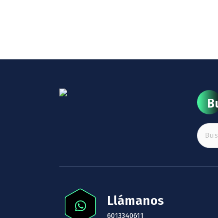
B
Buscar
Llámanos
6013340611