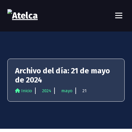
S
a
l
t
Atelca
61 años Conocimiento, movilización y lucha
a
r
a
l
c
o
n
Archivo del día: 21 de mayo
t
de 2024
e
n
Inicio
2024
mayo
21
i
d
o