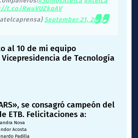
 compañeros!
#SomosAtelca
#Atelca
://t.co/RwuVUZkqAV
@atelcaprensa)
September 21, 2023
o al 10 de mi equipo
 Vicepresidencia de Tecnología
ARS», se consagró campeón del
e ETB. Felicitaciones a:
andra Nova
andor Acosta
nardo Padilla