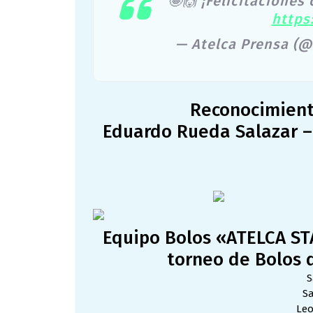
🤩🙌 ¡Felicitaciones
https
— Atelca Prensa (
Reconocimient
Eduardo Rueda Salazar –
Equipo Bolos «ATELCA ST
torneo de Bolos d
S
S
Leo