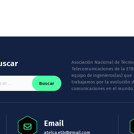
uscar
Asociación Nacional de Técnic
Telecomunicaciones de la ETB
equipo de ingenieros(as) que
:
trabajamos por la evolución d
comunicaciones en el mundo.
Email
atelca.etb@gmail.com