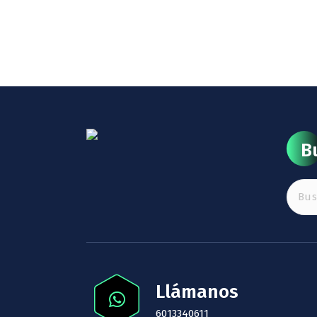
B
Buscar
Llámanos
6013340611