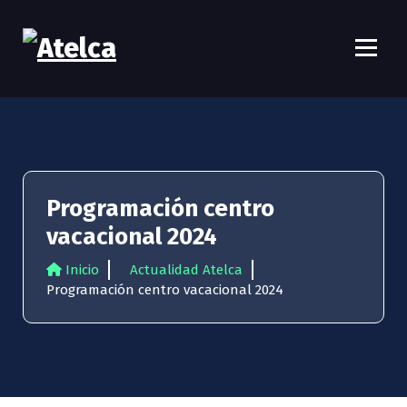
S
a
l
t
Atelca
61 años Conocimiento, movilización y lucha
a
r
a
l
c
o
Programación centro
n
t
vacacional 2024
e
n
Inicio
Actualidad Atelca
i
Programación centro vacacional 2024
d
o