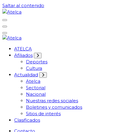
Saltar al contenido
61 años Conocimiento, movilización y lucha
Atelca
61 años Conocimiento, movilización y lucha
ATELCA
Atelca
Afiliados
Deportes
Cultura
Actualidad
Atelca
Sectorial
Nacional
Nuestras redes sociales
Boletines y comunicados
Sitios de interés
Clasificados
Contacto