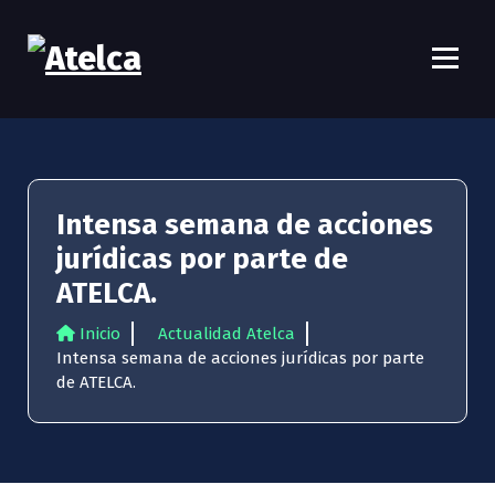
S
a
l
t
Atelca
61 años Conocimiento, movilización y lucha
a
r
a
l
c
Intensa semana de acciones
o
jurídicas por parte de
n
t
ATELCA.
e
n
Inicio
Actualidad Atelca
i
Intensa semana de acciones jurídicas por parte
d
de ATELCA.
o