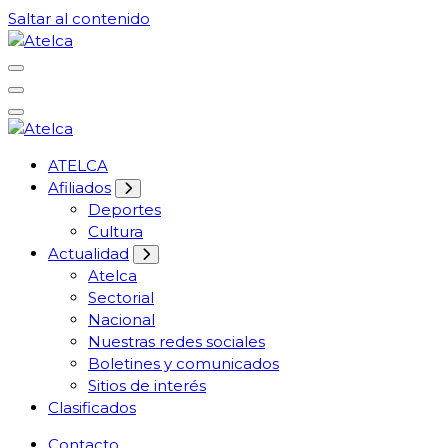
Saltar al contenido
61 años Conocimiento, movilización y lucha
Atelca
61 años Conocimiento, movilización y lucha
ATELCA
Atelca
Afiliados
Deportes
Cultura
Actualidad
Atelca
Sectorial
Nacional
Nuestras redes sociales
Boletines y comunicados
Sitios de interés
Clasificados
Contacto