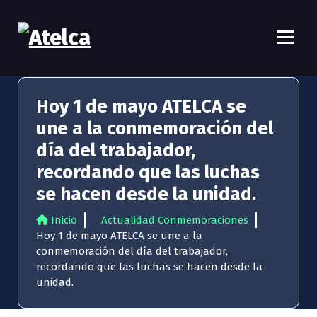
S
a
l
t
Atelca
61 años Conocimiento, movilización y lucha
a
r
a
Hoy 1 de mayo ATELCA se
l
une a la conmemoración del
c
día del trabajador,
o
n
recordando que las luchas
t
se hacen desde la unidad.
e
n
Inicio
Actualidad Conmemoraciones
i
Hoy 1 de mayo ATELCA se une a la
d
conmemoración del día del trabajador,
o
recordando que las luchas se hacen desde la
unidad.