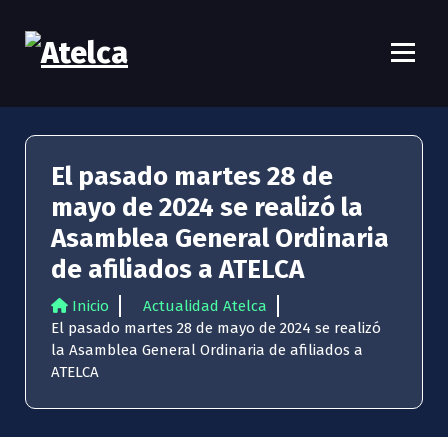
S
a
l
t
Atelca
61 años Conocimiento, movilización y lucha
a
r
a
l
El pasado martes 28 de
c
mayo de 2024 se realizó la
o
n
Asamblea General Ordinaria
t
de afiliados a ATELCA
e
n
Inicio
Actualidad Atelca
i
El pasado martes 28 de mayo de 2024 se realizó
d
la Asamblea General Ordinaria de afiliados a
o
ATELCA