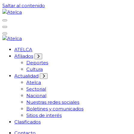
Saltar al contenido
61 años Conocimiento, movilización y lucha
Atelca
61 años Conocimiento, movilización y lucha
ATELCA
Atelca
Afiliados
Deportes
Cultura
Actualidad
Atelca
Sectorial
Nacional
Nuestras redes sociales
Boletines y comunicados
Sitios de interés
Clasificados
Contacto