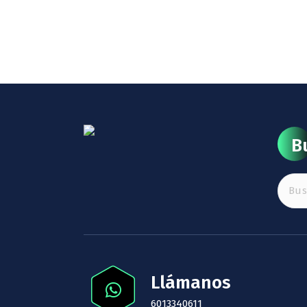
B
Buscar
Llámanos
6013340611