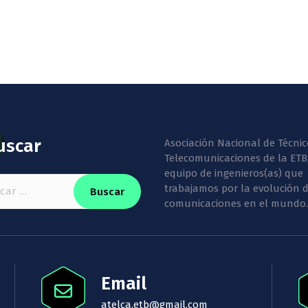
uscar
Asociación Nacional de Técnic
Telecomunicaciones de la ETB
equipo de ingenieros(as) que
:
trabajamos por la evolución d
comunicaciones en el mundo.
Email
atelca.etb@gmail.com