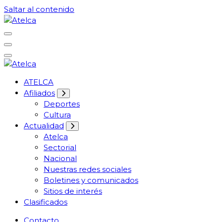
Saltar al contenido
61 años Conocimiento, movilización y lucha
Atelca
61 años Conocimiento, movilización y lucha
ATELCA
Atelca
Afiliados
Deportes
Cultura
Actualidad
Atelca
Sectorial
Nacional
Nuestras redes sociales
Boletines y comunicados
Sitios de interés
Clasificados
Contacto