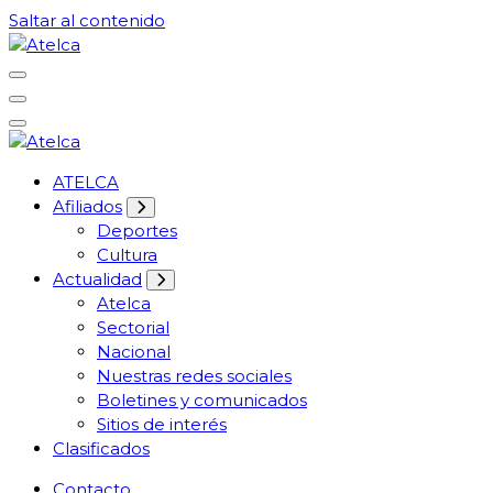
Saltar al contenido
61 años Conocimiento, movilización y lucha
Atelca
61 años Conocimiento, movilización y lucha
ATELCA
Atelca
Afiliados
Deportes
Cultura
Actualidad
Atelca
Sectorial
Nacional
Nuestras redes sociales
Boletines y comunicados
Sitios de interés
Clasificados
Contacto