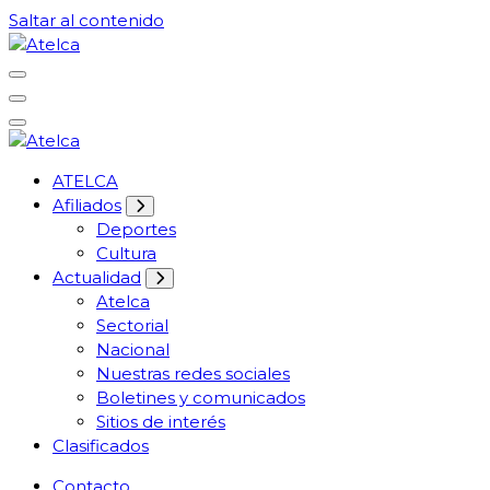
Saltar al contenido
61 años Conocimiento, movilización y lucha
Atelca
61 años Conocimiento, movilización y lucha
ATELCA
Atelca
Afiliados
Deportes
Cultura
Actualidad
Atelca
Sectorial
Nacional
Nuestras redes sociales
Boletines y comunicados
Sitios de interés
Clasificados
Contacto