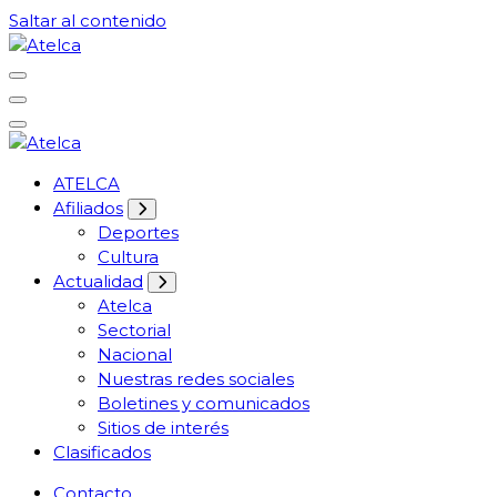
Saltar al contenido
61 años Conocimiento, movilización y lucha
Atelca
61 años Conocimiento, movilización y lucha
ATELCA
Atelca
Afiliados
Deportes
Cultura
Actualidad
Atelca
Sectorial
Nacional
Nuestras redes sociales
Boletines y comunicados
Sitios de interés
Clasificados
Contacto