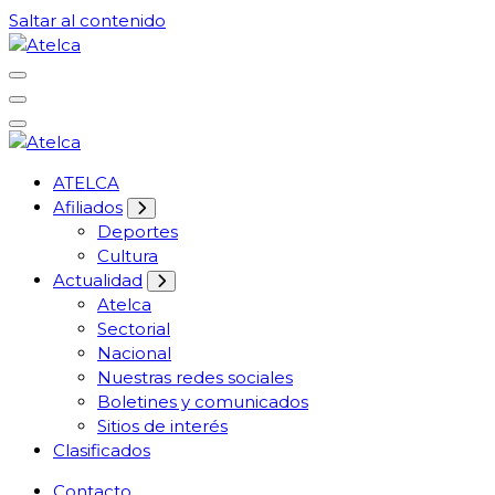
Saltar al contenido
61 años Conocimiento, movilización y lucha
Atelca
61 años Conocimiento, movilización y lucha
ATELCA
Atelca
Afiliados
Deportes
Cultura
Actualidad
Atelca
Sectorial
Nacional
Nuestras redes sociales
Boletines y comunicados
Sitios de interés
Clasificados
Contacto