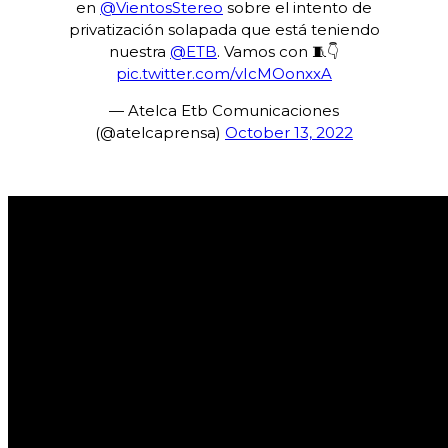
en
@VientosStereo
sobre el intento de
privatización solapada que está teniendo
nuestra
@ETB
. Vamos con 🧵👇
pic.twitter.com/vIcMOonxxA
— Atelca Etb Comunicaciones
(@atelcaprensa)
October 13, 2022