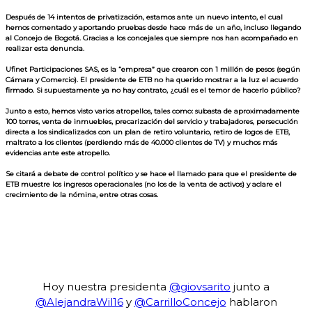
Después de 14 intentos de privatización, estamos ante un nuevo intento, el cual
hemos comentado y aportando pruebas desde hace más de un año, incluso llegando
al Concejo de Bogotá. Gracias a los concejales que siempre nos han acompañado en
realizar esta denuncia.
Ufinet Participaciones SAS, es la “empresa” que crearon con 1 millón de pesos (según
Cámara y Comercio). El presidente de ETB no ha querido mostrar a la luz el acuerdo
firmado. Si supuestamente ya no hay contrato, ¿cuál es el temor de hacerlo público?
Junto a esto, hemos visto varios atropellos, tales como: subasta de aproximadamente
100 torres, venta de inmuebles, precarización del servicio y trabajadores, persecución
directa a los sindicalizados con un plan de retiro voluntario, retiro de logos de ETB,
maltrato a los clientes (perdiendo más de 40.000 clientes de TV) y muchos más
evidencias ante este atropello.
Se citará a debate de control político y se hace el llamado para que el presidente de
ETB muestre los ingresos operacionales (no los de la venta de activos) y aclare el
crecimiento de la nómina, entre otras cosas.
Hoy nuestra presidenta
@giovsarito
junto a
@AlejandraWil16
y
@CarrilloConcejo
hablaron