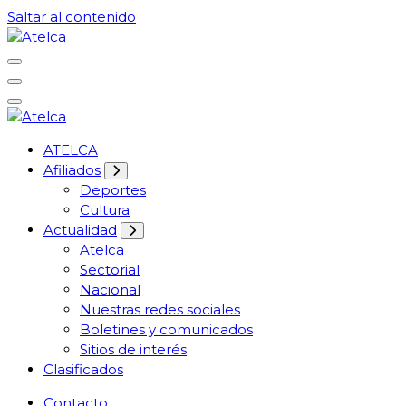
Saltar al contenido
61 años Conocimiento, movilización y lucha
Atelca
61 años Conocimiento, movilización y lucha
ATELCA
Atelca
Afiliados
Deportes
Cultura
Actualidad
Atelca
Sectorial
Nacional
Nuestras redes sociales
Boletines y comunicados
Sitios de interés
Clasificados
Contacto