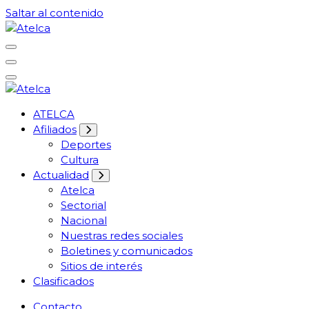
Saltar al contenido
61 años Conocimiento, movilización y lucha
Atelca
61 años Conocimiento, movilización y lucha
ATELCA
Atelca
Afiliados
Deportes
Cultura
Actualidad
Atelca
Sectorial
Nacional
Nuestras redes sociales
Boletines y comunicados
Sitios de interés
Clasificados
Contacto