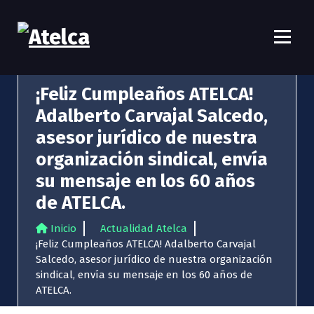
S
a
l
t
Atelca
61 años Conocimiento, movilización y lucha
a
r
¡Feliz Cumpleaños ATELCA!
a
Adalberto Carvajal Salcedo,
l
c
asesor jurídico de nuestra
o
organización sindical, envía
n
t
su mensaje en los 60 años
e
de ATELCA.
n
i
Inicio
Actualidad Atelca
d
¡Feliz Cumpleaños ATELCA! Adalberto Carvajal
o
Salcedo, asesor jurídico de nuestra organización
sindical, envía su mensaje en los 60 años de
ATELCA.