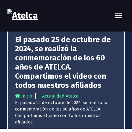
S
a
l
t
Atelca
61 años Conocimiento, movilización y lucha
a
r
El pasado 25 de octubre de
a
2024, se realizó la
l
c
conmemoración de los 60
o
años de ATELCA.
n
t
Compartimos el video con
e
todos nuestros afiliados
n
i
Inicio
Actualidad Atelca
d
El pasado 25 de octubre de 2024, se realizó la
o
conmemoración de los 60 años de ATELCA.
Compartimos el video con todos nuestros
afiliados