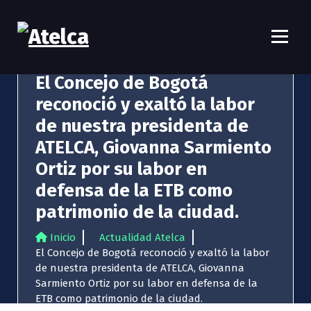
S
a
l
t
Atelca
61 años Conocimiento, movilización y lucha
a
El Concejo de Bogotá
r
a
reconoció y exaltó la labor
l
de nuestra presidenta de
c
ATELCA, Giovanna Sarmiento
o
n
Ortiz por su labor en
t
defensa de la ETB como
e
n
patrimonio de la ciudad.
i
d
Inicio
Actualidad Atelca
o
El Concejo de Bogotá reconoció y exaltó la labor
de nuestra presidenta de ATELCA, Giovanna
Sarmiento Ortiz por su labor en defensa de la
ETB como patrimonio de la ciudad.