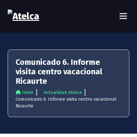
S
a
l
t
Atelca
61 años Conocimiento, movilización y lucha
a
r
a
l
c
Comunicado 6. Informe
o
visita centro vacacional
n
t
Ricaurte
e
n
Inicio
Actualidad Atelca
i
Comunicado 6. Informe visita centro vacacional
d
Ricaurte
o