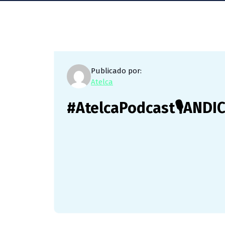
Publicado por:
Atelca
#AtelcaPodcast🎙ANDI