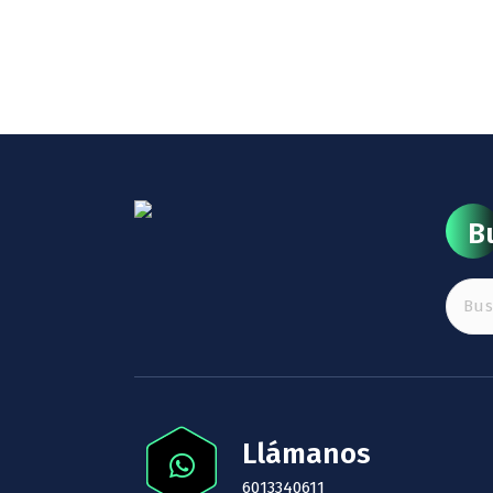
B
Buscar
Llámanos
6013340611