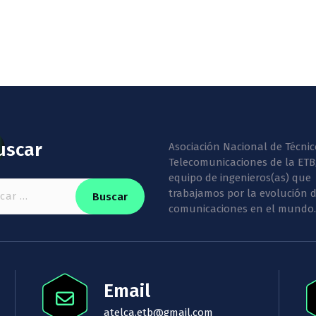
uscar
Asociación Nacional de Técnic
Telecomunicaciones de la ETB
equipo de ingenieros(as) que
:
trabajamos por la evolución d
comunicaciones en el mundo.
Email
atelca.etb@gmail.com